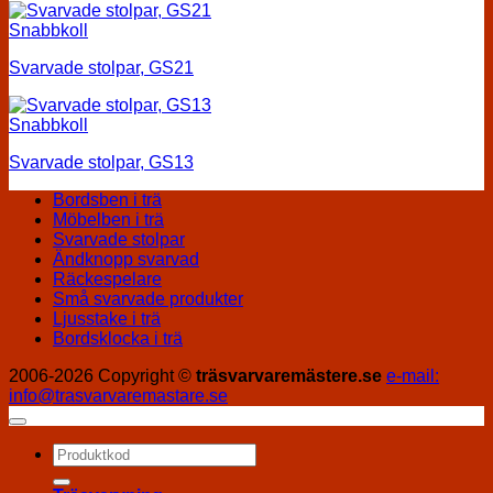
Snabbkoll
Svarvade stolpar, GS21
Snabbkoll
Svarvade stolpar, GS13
Bordsben i trä
Möbelben i trä
Svarvade stolpar
Ändknopp svarvad
Räckespelare
Små svarvade produkter
Ljusstake i trä
Bordsklocka i trä
2006-2026 Copyright ©
träsvarvaremästere.se
e-mail:
info@trasvarvaremastare.se
Sök
efter: