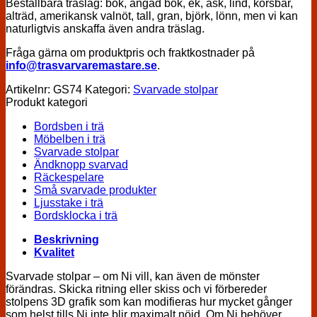
Beställbara träslag: bok, ångad bok, ek, ask, lind, körsbär,
alträd, amerikansk valnöt, tall, gran, björk, lönn, men vi kan
naturligtvis anskaffa även andra träslag.
Fråga gärna om produktpris och fraktkostnader på
info@trasvarvaremastare.se
.
Artikelnr:
GS74
Kategori:
Svarvade stolpar
Produkt kategori
Bordsben i trä
Möbelben i trä
Svarvade stolpar
Ändknopp svarvad
Räckespelare
Små svarvade produkter
Ljusstake i trä
Bordsklocka i trä
Beskrivning
Kvalitet
Svarvade stolpar – om Ni vill, kan även de mönster
förändras. Skicka ritning eller skiss och vi förbereder
stolpens 3D grafik som kan modifieras hur mycket gånger
som helst tills Ni inte blir maximalt nöjd. Om Ni behöver