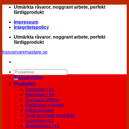
Skip
Utmärkta råvaror, noggrant arbete, perfekt
to
färdigprodukt
content
Impressum
Integritetspolicy
Utmärkta råvaror, noggrant arbete, perfekt
färdigprodukt
trasvarvaremastare.se
Sök
efter:
Träsvarvning
Produkter
Bordsben i trä
Möbelben i trä
Svarvade stolpar
Ändknopp svarvad
Räckespelare
Små svarvade produkter
Ljusstake i trä
Bordsklocka i trä