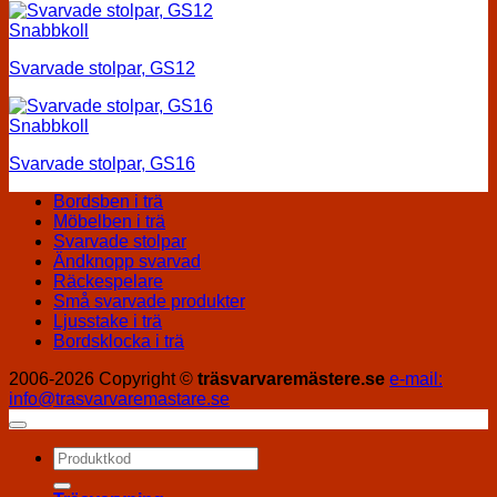
Snabbkoll
Svarvade stolpar, GS12
Snabbkoll
Svarvade stolpar, GS16
Bordsben i trä
Möbelben i trä
Svarvade stolpar
Ändknopp svarvad
Räckespelare
Små svarvade produkter
Ljusstake i trä
Bordsklocka i trä
2006-2026 Copyright ©
träsvarvaremästere.se
e-mail:
info@trasvarvaremastare.se
Sök
efter: