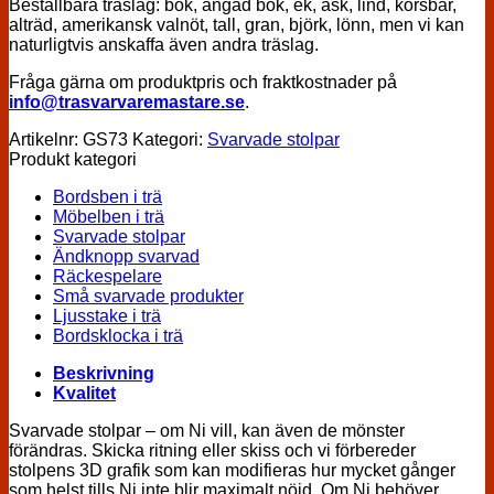
Beställbara träslag: bok, ångad bok, ek, ask, lind, körsbär,
alträd, amerikansk valnöt, tall, gran, björk, lönn, men vi kan
naturligtvis anskaffa även andra träslag.
Fråga gärna om produktpris och fraktkostnader på
info@trasvarvaremastare.se
.
Artikelnr:
GS73
Kategori:
Svarvade stolpar
Produkt kategori
Bordsben i trä
Möbelben i trä
Svarvade stolpar
Ändknopp svarvad
Räckespelare
Små svarvade produkter
Ljusstake i trä
Bordsklocka i trä
Beskrivning
Kvalitet
Svarvade stolpar – om Ni vill, kan även de mönster
förändras. Skicka ritning eller skiss och vi förbereder
stolpens 3D grafik som kan modifieras hur mycket gånger
som helst tills Ni inte blir maximalt nöjd. Om Ni behöver