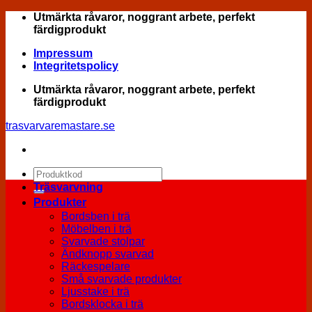
Skip
Utmärkta råvaror, noggrant arbete, perfekt
to
färdigprodukt
content
Impressum
Integritetspolicy
Utmärkta råvaror, noggrant arbete, perfekt
färdigprodukt
trasvarvaremastare.se
Sök
efter:
Träsvarvning
Produkter
Bordsben i trä
Möbelben i trä
Svarvade stolpar
Ändknopp svarvad
Räckespelare
Små svarvade produkter
Ljusstake i trä
Bordsklocka i trä