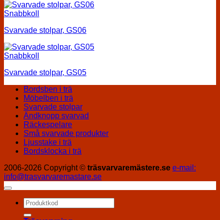
Snabbkoll
Svarvade stolpar, GS06
Snabbkoll
Svarvade stolpar, GS05
Bordsben i trä
Möbelben i trä
Svarvade stolpar
Ändknopp svarvad
Räckespelare
Små svarvade produkter
Ljusstake i trä
Bordsklocka i trä
2006-2026 Copyright ©
träsvarvaremästere.se
e-mail:
info@trasvarvaremastare.se
Sök
efter: