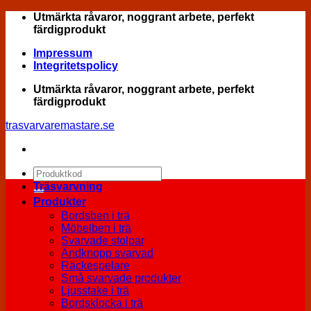
Skip
Utmärkta råvaror, noggrant arbete, perfekt
to
färdigprodukt
content
Impressum
Integritetspolicy
Utmärkta råvaror, noggrant arbete, perfekt
färdigprodukt
trasvarvaremastare.se
Sök
efter:
Träsvarvning
Produkter
Bordsben i trä
Möbelben i trä
Svarvade stolpar
Ändknopp svarvad
Räckespelare
Små svarvade produkter
Ljusstake i trä
Bordsklocka i trä