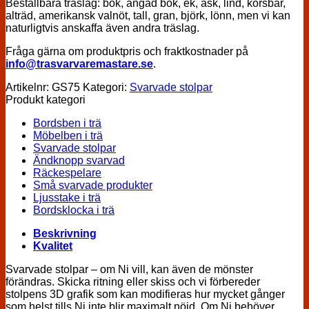
Beställbara träslag: bok, ångad bok, ek, ask, lind, körsbär,
alträd, amerikansk valnöt, tall, gran, björk, lönn, men vi kan
naturligtvis anskaffa även andra träslag.
Fråga gärna om produktpris och fraktkostnader på
info@trasvarvaremastare.se
.
Artikelnr:
GS75
Kategori:
Svarvade stolpar
Produkt kategori
Bordsben i trä
Möbelben i trä
Svarvade stolpar
Ändknopp svarvad
Räckespelare
Små svarvade produkter
Ljusstake i trä
Bordsklocka i trä
Beskrivning
Kvalitet
Svarvade stolpar – om Ni vill, kan även de mönster
förändras. Skicka ritning eller skiss och vi förbereder
stolpens 3D grafik som kan modifieras hur mycket gånger
som helst tills Ni inte blir maximalt nöjd. Om Ni behöver