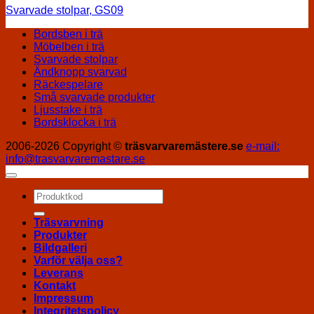
Svarvade stolpar, GS09
Bordsben i trä
Möbelben i trä
Svarvade stolpar
Ändknopp svarvad
Räckespelare
Små svarvade produkter
Ljusstake i trä
Bordsklocka i trä
2006-2026 Copyright ©
träsvarvaremästere.se
e-mail:
info@trasvarvaremastare.se
Sök
efter:
Träsvarvning
Produkter
Bildgalleri
Varför välja oss?
Leverans
Kontakt
Impressum
Integritetspolicy