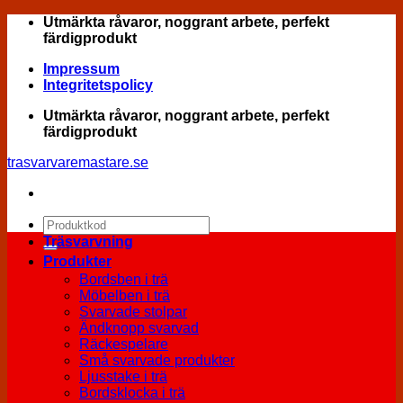
Skip
Utmärkta råvaror, noggrant arbete, perfekt
to
färdigprodukt
content
Impressum
Integritetspolicy
Utmärkta råvaror, noggrant arbete, perfekt
färdigprodukt
trasvarvaremastare.se
Sök
efter:
Träsvarvning
Produkter
Bordsben i trä
Möbelben i trä
Svarvade stolpar
Ändknopp svarvad
Räckespelare
Små svarvade produkter
Ljusstake i trä
Bordsklocka i trä