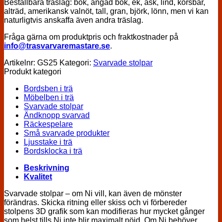
Beställbara träslag: bok, ångad bok, ek, ask, lind, körsbär,
alträd, amerikansk valnöt, tall, gran, björk, lönn, men vi kan
naturligtvis anskaffa även andra träslag.
Fråga gärna om produktpris och fraktkostnader på
info@trasvarvaremastare.se
.
Artikelnr:
GS25
Kategori:
Svarvade stolpar
Produkt kategori
Bordsben i trä
Möbelben i trä
Svarvade stolpar
Ändknopp svarvad
Räckespelare
Små svarvade produkter
Ljusstake i trä
Bordsklocka i trä
Beskrivning
Kvalitet
Svarvade stolpar – om Ni vill, kan även de mönster
förändras. Skicka ritning eller skiss och vi förbereder
stolpens 3D grafik som kan modifieras hur mycket gånger
som helst tills Ni inte blir maximalt nöjd. Om Ni behöver