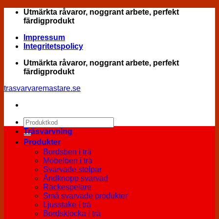
Skip
Utmärkta råvaror, noggrant arbete, perfekt
to
färdigprodukt
content
Impressum
Integritetspolicy
Utmärkta råvaror, noggrant arbete, perfekt
färdigprodukt
trasvarvaremastare.se
Sök
efter:
Träsvarvning
Produkter
Bordsben i trä
Möbelben i trä
Svarvade stolpar
Ändknopp svarvad
Räckespelare
Små svarvade produkter
Ljusstake i trä
Bordsklocka i trä