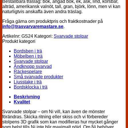
Beställbara träslag: bok, ångad bok, ek, ask, lind, körsbär,
alträd, amerikansk valnöt, tall, gran, björk, lönn, men vi kan
naturligtvis anskaffa även andra träslag.
Fråga gärna om produktpris och fraktkostnader på
info@trasvarvaremastare.se
.
Artikelnr:
GS24
Kategori:
Svarvade stolpar
Produkt kategori
Bordsben i trä
Möbelben i trä
Svarvade stolpar
Ändknopp svarvad
Räckespelare
Små svarvade produkter
Ljusstake i trä
Bordsklocka i trä
Beskrivning
Kvalitet
Svarvade stolpar – om Ni vill, kan även de mönster
förändras. Skicka ritning eller skiss och vi förbereder
stolpens 3D grafik som kan modifieras hur mycket gånger
som helst tills Ni inte blir maximalt nöjd. Om Ni behöver