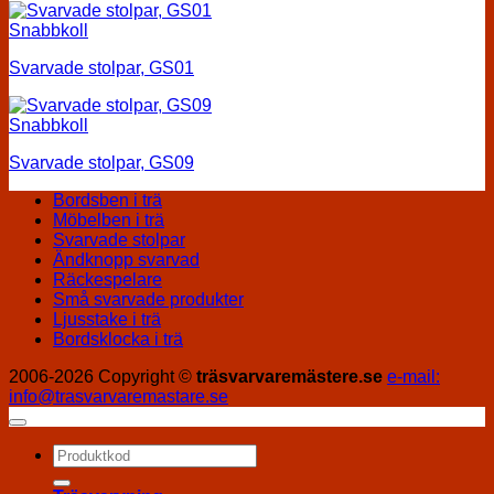
Snabbkoll
Svarvade stolpar, GS01
Snabbkoll
Svarvade stolpar, GS09
Bordsben i trä
Möbelben i trä
Svarvade stolpar
Ändknopp svarvad
Räckespelare
Små svarvade produkter
Ljusstake i trä
Bordsklocka i trä
2006-2026 Copyright ©
träsvarvaremästere.se
e-mail:
info@trasvarvaremastare.se
Sök
efter: