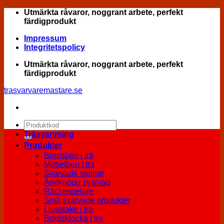
Skip
Utmärkta råvaror, noggrant arbete, perfekt
to
färdigprodukt
content
Impressum
Integritetspolicy
Utmärkta råvaror, noggrant arbete, perfekt
färdigprodukt
trasvarvaremastare.se
Sök
efter:
Träsvarvning
Produkter
Bordsben i trä
Möbelben i trä
Svarvade stolpar
Ändknopp svarvad
Räckespelare
Små svarvade produkter
Ljusstake i trä
Bordsklocka i trä