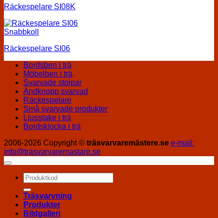
Räckespelare SI08K
Snabbkoll
Räckespelare SI06
Bordsben i trä
Möbelben i trä
Svarvade stolpar
Ändknopp svarvad
Räckespelare
Små svarvade produkter
Ljusstake i trä
Bordsklocka i trä
2006-2026 Copyright ©
träsvarvaremästere.se
e-mail:
info@trasvarvaremastare.se
Sök
efter:
Träsvarvning
Produkter
Bildgalleri