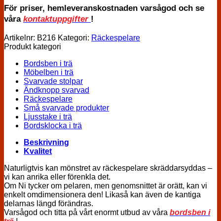
För priser, hemleveranskostnaden varsågod och se
våra
kontaktuppgifter
!
Artikelnr:
B216
Kategori:
Räckespelare
Produkt kategori
Bordsben i trä
Möbelben i trä
Svarvade stolpar
Ändknopp svarvad
Räckespelare
Små svarvade produkter
Ljusstake i trä
Bordsklocka i trä
Beskrivning
Kvalitet
Naturligtvis kan mönstret av räckespelare skräddarsyddas –
vi kan anrika eller förenkla det.
Om Ni tycker om pelaren, men genomsnittet är orätt, kan vi
enkelt omdimensionera den! Likaså kan även de kantiga
delarnas längd förändras.
Varsågod och titta på vårt enormt utbud av våra
bordsben i