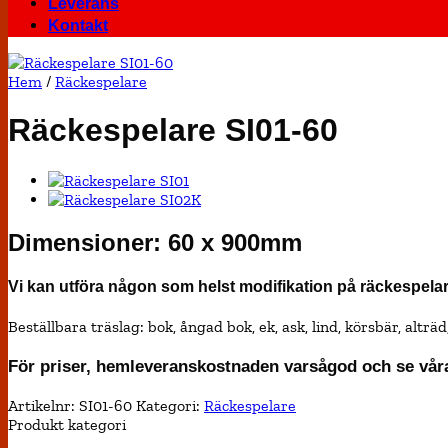
Leverans
Kontakt
Hem
/
Räckespelare
Räckespelare SI01-60
Dimensioner: 60 x 900mm
Vi kan utföra någon som helst modifikation på räckespela
Beställbara träslag: bok, ångad bok, ek, ask, lind, körsbär, alträ
För priser, hemleveranskostnaden varsågod och se vå
Artikelnr:
SI01-60
Kategori:
Räckespelare
Produkt kategori