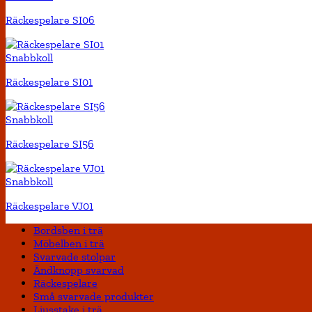
Räckespelare SI06
Snabbkoll
Räckespelare SI01
Snabbkoll
Räckespelare SI56
Snabbkoll
Räckespelare VJ01
Bordsben i trä
Möbelben i trä
Svarvade stolpar
Ändknopp svarvad
Räckespelare
Små svarvade produkter
Ljusstake i trä