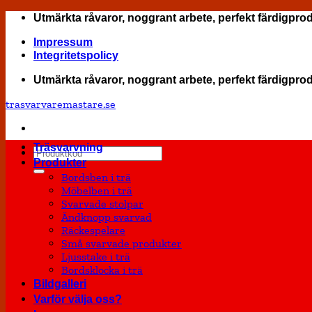
Skip
Utmärkta råvaror, noggrant arbete, perfekt färdigpro
to
Impressum
content
Integritetspolicy
Utmärkta råvaror, noggrant arbete, perfekt färdigpro
trasvarvaremastare.se
Träsvarvning
Sök
Produkter
efter:
Bordsben i trä
Möbelben i trä
Svarvade stolpar
Ändknopp svarvad
Räckespelare
Små svarvade produkter
Ljusstake i trä
Bordsklocka i trä
Bildgalleri
Varför välja oss?