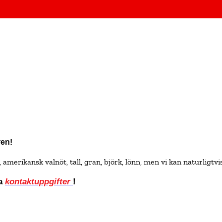
ren!
d, amerikansk valnöt, tall, gran, björk, lönn, men vi kan naturligtv
ra
kontaktuppgifter
!