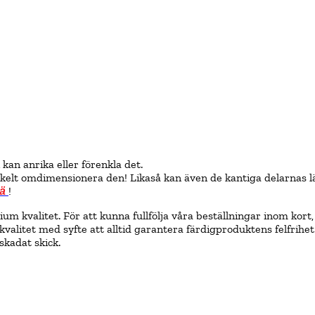
kan anrika eller förenkla det.
kelt omdimensionera den! Likaså kan även de kantiga delarnas l
!
rä
valitet. För att kunna fullfölja våra beställningar inom kort, ha
 kvalitet med syfte att alltid garantera färdigproduktens felfri
skadat skick.