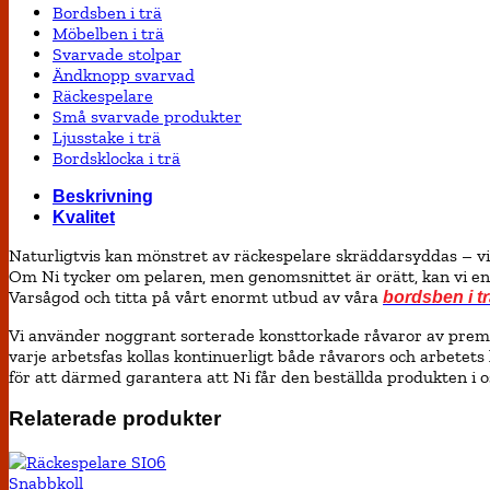
Bordsben i trä
Möbelben i trä
Svarvade stolpar
Ändknopp svarvad
Räckespelare
Små svarvade produkter
Ljusstake i trä
Bordsklocka i trä
Beskrivning
Kvalitet
Naturligtvis kan mönstret av räckespelare skräddarsyddas – vi 
Om Ni tycker om pelaren, men genomsnittet är orätt, kan vi en
Varsågod och titta på vårt enormt utbud av våra
bordsben i t
Vi använder noggrant sorterade konsttorkade råvaror av premium k
varje arbetsfas kollas kontinuerligt både råvarors och arbetets
för att därmed garantera att Ni får den beställda produkten i o
Relaterade produkter
Snabbkoll