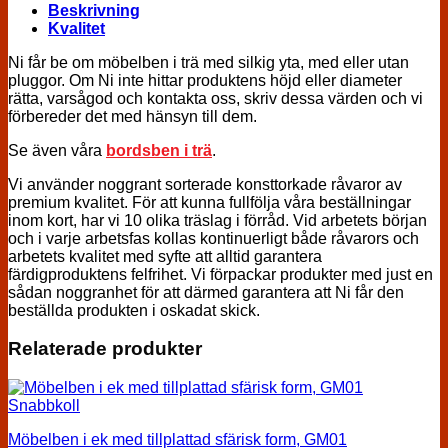
Beskrivning
Kvalitet
Ni får be om möbelben i trä med silkig yta, med eller utan
pluggor. Om Ni inte hittar produktens höjd eller diameter
rätta, varsågod och kontakta oss, skriv dessa värden och vi
förbereder det med hänsyn till dem.
Se även våra
bordsben i trä
.
Vi använder noggrant sorterade konsttorkade råvaror av
premium kvalitet. För att kunna fullfölja våra beställningar
inom kort, har vi 10 olika träslag i förråd. Vid arbetets början
och i varje arbetsfas kollas kontinuerligt både råvarors och
arbetets kvalitet med syfte att alltid garantera
färdigproduktens felfrihet. Vi förpackar produkter med just en
sådan noggranhet för att därmed garantera att Ni får den
beställda produkten i oskadat skick.
Relaterade produkter
Snabbkoll
Möbelben i ek med tillplattad sfärisk form, GM01