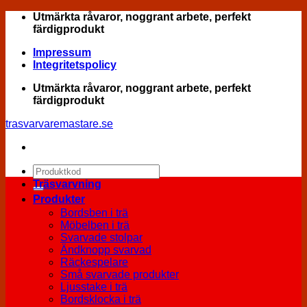
Skip
Utmärkta råvaror, noggrant arbete, perfekt
to
färdigprodukt
content
Impressum
Integritetspolicy
Utmärkta råvaror, noggrant arbete, perfekt
färdigprodukt
trasvarvaremastare.se
Sök
efter:
Träsvarvning
Produkter
Bordsben i trä
Möbelben i trä
Svarvade stolpar
Ändknopp svarvad
Räckespelare
Små svarvade produkter
Ljusstake i trä
Bordsklocka i trä