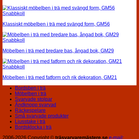
Snabbkoll
Klassiskt möbelben i trä med svängd form, GM56
Snabbkoll
Möbelben i trä med bredare bas, ångad bok, GM29
Snabbkoll
Möbelben i trä med fatform och rik dekoration, GM21
Bordsben i trä
Möbelben i trä
Svarvade stolpar
Ändknopp svarvad
Räckespelare
Små svarvade produkter
Ljusstake i trä
Bordsklocka i trä
2006-2026 Copyright ©
träsvarvaremästere.se
e-mail: