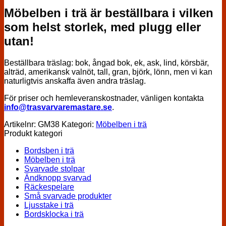
Möbelben i trä är beställbara i vilken
som helst storlek, med plugg eller
utan!
Beställbara träslag: bok, ångad bok, ek, ask, lind, körsbär,
alträd, amerikansk valnöt, tall, gran, björk, lönn, men vi kan
naturligtvis anskaffa även andra träslag.
För priser och hemleveranskostnader, vänligen kontakta
info@trasvarvaremastare.se
.
Artikelnr:
GM38
Kategori:
Möbelben i trä
Produkt kategori
Bordsben i trä
Möbelben i trä
Svarvade stolpar
Ändknopp svarvad
Räckespelare
Små svarvade produkter
Ljusstake i trä
Bordsklocka i trä