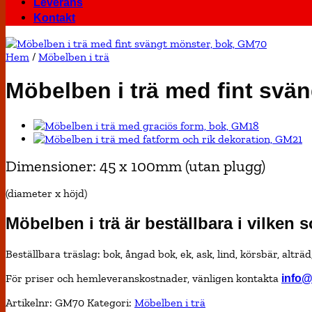
Leverans
Kontakt
Hem
/
Möbelben i trä
Möbelben i trä med fint svä
Dimensioner: 45 x 100mm (utan plugg)
(diameter x höjd)
Möbelben i trä är beställbara i vilken 
Beställbara träslag: bok, ångad bok, ek, ask, lind, körsbär, alträ
För priser och hemleveranskostnader, vänligen kontakta
info@
Artikelnr:
GM70
Kategori:
Möbelben i trä