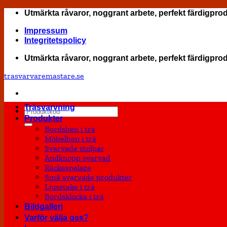
Skip
Utmärkta råvaror, noggrant arbete, perfekt färdigpro
to
Impressum
content
Integritetspolicy
Utmärkta råvaror, noggrant arbete, perfekt färdigpro
trasvarvaremastare.se
Träsvarvning
Sök
Produkter
efter:
Bordsben i trä
Möbelben i trä
Svarvade stolpar
Ändknopp svarvad
Räckespelare
Små svarvade produkter
Ljusstake i trä
Bordsklocka i trä
Bildgalleri
Varför välja oss?