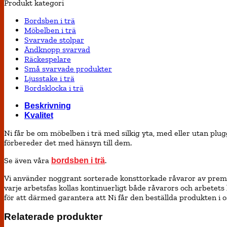
Produkt kategori
Bordsben i trä
Möbelben i trä
Svarvade stolpar
Ändknopp svarvad
Räckespelare
Små svarvade produkter
Ljusstake i trä
Bordsklocka i trä
Beskrivning
Kvalitet
Ni får be om möbelben i trä med silkig yta, med eller utan plug
förbereder det med hänsyn till dem.
Se även våra
.
bordsben i trä
Vi använder noggrant sorterade konsttorkade råvaror av premium k
varje arbetsfas kollas kontinuerligt både råvarors och arbetets
för att därmed garantera att Ni får den beställda produkten i o
Relaterade produkter