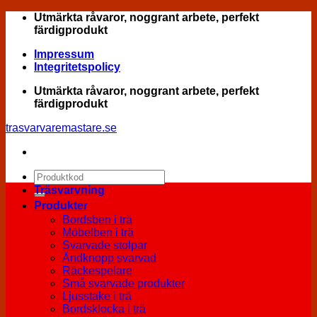
Skip
Utmärkta råvaror, noggrant arbete, perfekt
to
färdigprodukt
content
Impressum
Integritetspolicy
Utmärkta råvaror, noggrant arbete, perfekt
färdigprodukt
trasvarvaremastare.se
Sök
efter:
Träsvarvning
Produkter
Bordsben i trä
Möbelben i trä
Svarvade stolpar
Ändknopp svarvad
Räckespelare
Små svarvade produkter
Ljusstake i trä
Bordsklocka i trä