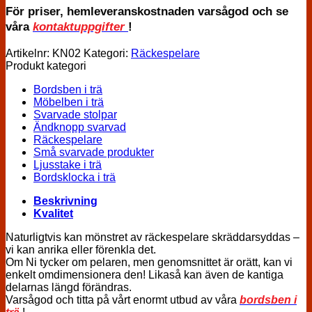
För priser, hemleveranskostnaden varsågod och se
våra
kontaktuppgifter
!
Artikelnr:
KN02
Kategori:
Räckespelare
Produkt kategori
Bordsben i trä
Möbelben i trä
Svarvade stolpar
Ändknopp svarvad
Räckespelare
Små svarvade produkter
Ljusstake i trä
Bordsklocka i trä
Beskrivning
Kvalitet
Naturligtvis kan mönstret av räckespelare skräddarsyddas –
vi kan anrika eller förenkla det.
Om Ni tycker om pelaren, men genomsnittet är orätt, kan vi
enkelt omdimensionera den! Likaså kan även de kantiga
delarnas längd förändras.
Varsågod och titta på vårt enormt utbud av våra
bordsben i