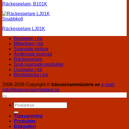
Räckespelare, B101K
Snabbkoll
Räckespelare LJ01K
Bordsben i trä
Möbelben i trä
Svarvade stolpar
Ändknopp svarvad
Räckespelare
Små svarvade produkter
Ljusstake i trä
Bordsklocka i trä
2006-2026 Copyright ©
träsvarvaremästere.se
e-mail:
info@trasvarvaremastare.se
Sök
efter:
Träsvarvning
Produkter
Bildgalleri