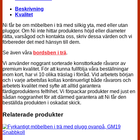
Beskrivning
Kvalitet
Ni får be om möbelben i trä med silkig yta, med eller utan
pluggor. Om Ni inte hittar produktens höjd eller diameter
rätta, varsågod och kontakta oss, skriv dessa värden och vi
förbereder det med hänsyn till dem.
Se även våra
bordsben i trä
.
Vi använder noggrant sorterade konsttorkade råvaror av
premium kvalitet. För att kunna fullfölja våra beställningar
inom kort, har vi 10 olika träslag i förråd. Vid arbetets början
och i varje arbetsfas kollas kontinuerligt både råvarors och
arbetets kvalitet med syfte att alltid garantera
färdigproduktens felfrihet. Vi förpackar produkter med just en
sådan noggranhet för att därmed garantera att Ni får den
beställda produkten i oskadat skick.
Relaterade produkter
Snabbkoll