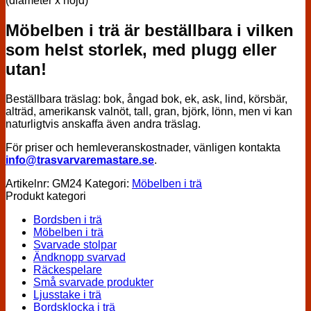
(diameter x höjd)
Möbelben i trä är beställbara i vilken
som helst storlek, med plugg eller
utan!
Beställbara träslag: bok, ångad bok, ek, ask, lind, körsbär,
alträd, amerikansk valnöt, tall, gran, björk, lönn, men vi kan
naturligtvis anskaffa även andra träslag.
För priser och hemleveranskostnader, vänligen kontakta
info@trasvarvaremastare.se
.
Artikelnr:
GM24
Kategori:
Möbelben i trä
Produkt kategori
Bordsben i trä
Möbelben i trä
Svarvade stolpar
Ändknopp svarvad
Räckespelare
Små svarvade produkter
Ljusstake i trä
Bordsklocka i trä