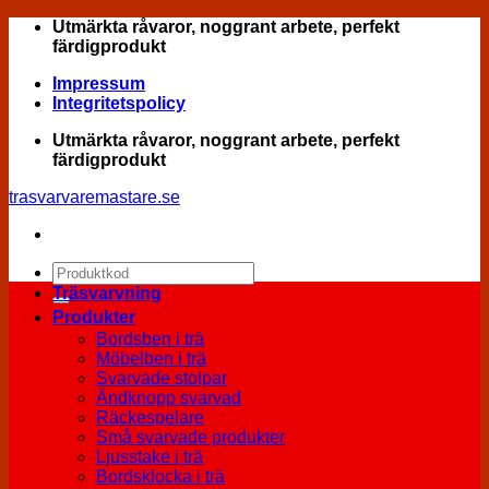
Skip
Utmärkta råvaror, noggrant arbete, perfekt
to
färdigprodukt
content
Impressum
Integritetspolicy
Utmärkta råvaror, noggrant arbete, perfekt
färdigprodukt
trasvarvaremastare.se
Sök
efter:
Träsvarvning
Produkter
Bordsben i trä
Möbelben i trä
Svarvade stolpar
Ändknopp svarvad
Räckespelare
Små svarvade produkter
Ljusstake i trä
Bordsklocka i trä