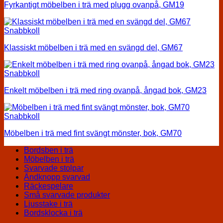
Fyrkantigt möbelben i trä med plugg ovanpå, GM19
Snabbkoll
Klassiskt möbelben i trä med en svängd del, GM67
Snabbkoll
Enkelt möbelben i trä med ring ovanpå, ångad bok, GM23
Snabbkoll
Möbelben i trä med fint svängt mönster, bok, GM70
Bordsben i trä
Möbelben i trä
Svarvade stolpar
Ändknopp svarvad
Räckespelare
Små svarvade produkter
Ljusstake i trä
Bordsklocka i trä