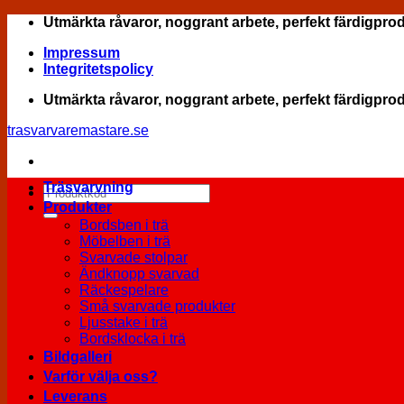
Skip
Utmärkta råvaror, noggrant arbete, perfekt färdigpro
to
Impressum
content
Integritetspolicy
Utmärkta råvaror, noggrant arbete, perfekt färdigpro
trasvarvaremastare.se
Träsvarvning
Sök
efter:
Produkter
Bordsben i trä
Möbelben i trä
Svarvade stolpar
Ändknopp svarvad
Räckespelare
Små svarvade produkter
Ljusstake i trä
Bordsklocka i trä
Bildgalleri
Varför välja oss?
Leverans