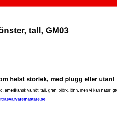
nster, tall, GM03
som helst storlek, med plugg eller utan!
äd, amerikansk valnöt, tall, gran, björk, lönn, men vi kan naturlig
@trasvarvaremastare.se
.