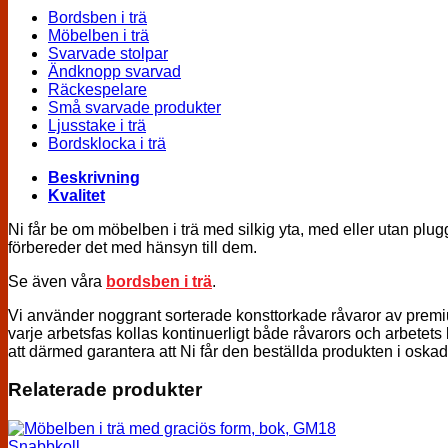
Bordsben i trä
Möbelben i trä
Svarvade stolpar
Ändknopp svarvad
Räckespelare
Små svarvade produkter
Ljusstake i trä
Bordsklocka i trä
Beskrivning
Kvalitet
Ni får be om möbelben i trä med silkig yta, med eller utan plug
förbereder det med hänsyn till dem.
Se även våra
bordsben i trä
.
Vi använder noggrant sorterade konsttorkade råvaror av premium k
varje arbetsfas kollas kontinuerligt både råvarors och arbetets 
att därmed garantera att Ni får den beställda produkten i oskad
Relaterade produkter
Snabbkoll