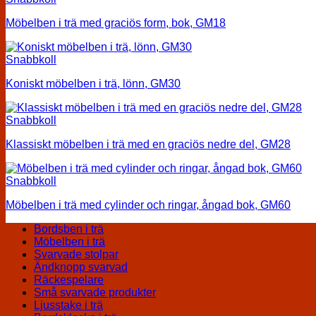
Möbelben i trä med graciös form, bok, GM18
Snabbkoll
Koniskt möbelben i trä, lönn, GM30
Snabbkoll
Klassiskt möbelben i trä med en graciös nedre del, GM28
Snabbkoll
Möbelben i trä med cylinder och ringar, ångad bok, GM60
Bordsben i trä
Möbelben i trä
Svarvade stolpar
Ändknopp svarvad
Räckespelare
Små svarvade produkter
Ljusstake i trä