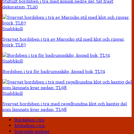
Stilfullt bordsben i trä med konisk nedre del, tät fräst
dekoration, TL20
Snabbkoll
Svarvat bordsben i trä av Marocko stil med klot och ringar,
björk, TL67
Snabbkoll
Bordsben i trä för badrumsskåp, ångad bok, TL74
Snabbkoll
Svarvat bordsben i trä med regelbundna klot och kantig del
som lämnats kvar nedan, TL98
Bordsben i trä
Möbelben i trä
Svarvade stolpar