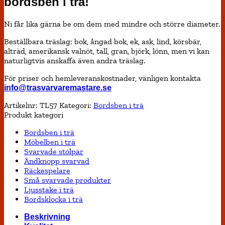
bordsben i trä!
Ni får lika gärna be om dem med mindre och större diameter.
Beställbara träslag: bok, ångad bok, ek, ask, lind, körsbär,
alträd, amerikansk valnöt, tall, gran, björk, lönn, men vi kan
naturligtvis anskaffa även andra träslag.
För priser och hemleveranskostnader, vänligen kontakta
info@trasvarvaremastare.se
Artikelnr:
TL57
Kategori:
Bordsben i trä
Produkt kategori
Bordsben i trä
Möbelben i trä
Svarvade stolpar
Ändknopp svarvad
Räckespelare
Små svarvade produkter
Ljusstake i trä
Bordsklocka i trä
Beskrivning