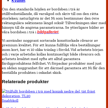
Kvalitet
Om den standarda höjden av bordsben i trä är
otillfredsställande, då varsågod och skriv till oss den rätta
storleken; naturligtvis är det Ni som bestämmer den övre
rektangulära sektionens längd också! Tillverkningen sker med
hänsyn till de angivna parametrarna. Se ytterligare bilder av
våra bordsben i trä i
.
bildgalleriet
Vi använder noggrant sorterade konsttorkade råvaror av
premium kvalitet. För att kunna fullfölja våra beställningar
inom kort, har vi 10 olika träslag i förråd. Vid arbetets början
och i varje arbetsfas kollas kontinuerligt både råvarors och
arbetets kvalitet med syfte att alltid garantera
färdigproduktens felfrihet. Vi förpackar produkter med just
en sådan noggranhet för att därmed garantera att Ni får den
beställda produkten i oskadat skick.
Relaterade produkter
Snabbkoll