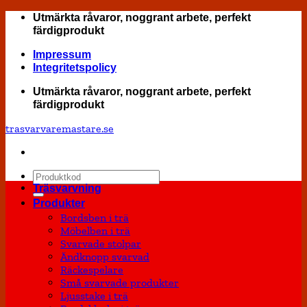
Skip
Utmärkta råvaror, noggrant arbete, perfekt
to
färdigprodukt
content
Impressum
Integritetspolicy
Utmärkta råvaror, noggrant arbete, perfekt
färdigprodukt
trasvarvaremastare.se
Sök
efter:
Träsvarvning
Produkter
Bordsben i trä
Möbelben i trä
Svarvade stolpar
Ändknopp svarvad
Räckespelare
Små svarvade produkter
Ljusstake i trä