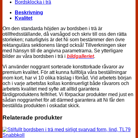
Bordsklocka i trä
Beskrivning
Kvalitet
Om den standarda höjden av bordsben i trä är
otillfredsställande, då varsågod och skriv till oss den rätta
storleken; naturligtvis är det Ni som bestämmer den övre
rektangulära sektionens längd också! Tillverkningen sker
med hänsyn till de angivna parametrarna. Se ytterligare
bilder av våra bordsben i trä i
bildgalleriet
.
Vi använder noggrant sorterade konsttorkade råvaror av
premium kvalitet. För att kunna fullfölja våra beställningar
inom kort, har vi 10 olika träslag i förråd. Vid arbetets början
och i varje arbetsfas kollas kontinuerligt både råvarors och
arbetets kvalitet med syfte att alltid garantera
färdigproduktens felfrihet. Vi förpackar produkter med just en
sådan noggranhet för att därmed garantera att Ni får den
beställda produkten i oskadat skick.
Relaterade produkter
Snabbkoll