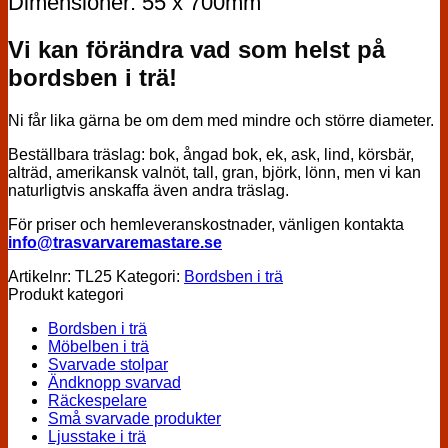
Dimensioner: 55 x 700mm
Vi kan förändra vad som helst på
bordsben i trä!
Ni får lika gärna be om dem med mindre och större diameter.
Beställbara träslag: bok, ångad bok, ek, ask, lind, körsbär,
alträd, amerikansk valnöt, tall, gran, björk, lönn, men vi kan
naturligtvis anskaffa även andra träslag.
För priser och hemleveranskostnader, vänligen kontakta
info@trasvarvaremastare.se
Artikelnr:
TL25
Kategori:
Bordsben i trä
Produkt kategori
Bordsben i trä
Möbelben i trä
Svarvade stolpar
Ändknopp svarvad
Räckespelare
Små svarvade produkter
Ljusstake i trä