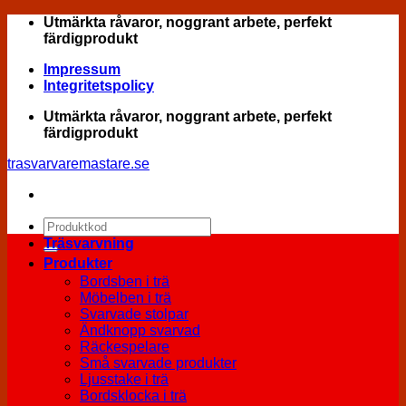
Skip
Utmärkta råvaror, noggrant arbete, perfekt
to
färdigprodukt
content
Impressum
Integritetspolicy
Utmärkta råvaror, noggrant arbete, perfekt
färdigprodukt
trasvarvaremastare.se
Sök
efter:
Träsvarvning
Produkter
Bordsben i trä
Möbelben i trä
Svarvade stolpar
Ändknopp svarvad
Räckespelare
Små svarvade produkter
Ljusstake i trä
Bordsklocka i trä