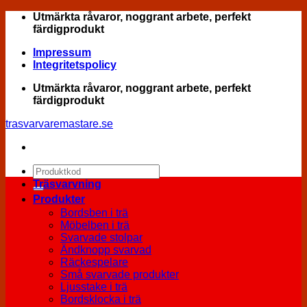
Skip
Utmärkta råvaror, noggrant arbete, perfekt
to
färdigprodukt
content
Impressum
Integritetspolicy
Utmärkta råvaror, noggrant arbete, perfekt
färdigprodukt
trasvarvaremastare.se
Sök
efter:
Träsvarvning
Produkter
Bordsben i trä
Möbelben i trä
Svarvade stolpar
Ändknopp svarvad
Räckespelare
Små svarvade produkter
Ljusstake i trä
Bordsklocka i trä