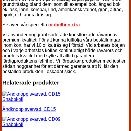
grundträslag bland dem, som till exempel bok, ångad bok,
ek, ask, lönn, körsbär, lind, amerikansk valnöt, gran, alträd,
björk, och andra träslag.
Se även vår speciella
möbelben i trä
.
Vi använder noggrant sorterade konsttorkade råvaror av
premium kvalitet. För att kunna fullfölja våra beställningar
inom kort, har vi 10 olika träslag i förråd. Vid arbetets början
och i varje arbetsfas kollas kontinuerligt både råvarors och
arbetets kvalitet med syfte att alltid garantera
färdigproduktens felfrihet. Vi förpackar produkter med just en
sådan noggranhet för att därmed garantera att Ni får den
beställda produkten i oskadat skick.
Relaterade produkter
Snabbkoll
Ändknopp svarvad, CD15
Snabbkoll