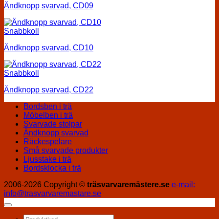
Ändknopp svarvad, CD09
Snabbkoll
Ändknopp svarvad, CD10
Snabbkoll
Ändknopp svarvad, CD22
Bordsben i trä
Möbelben i trä
Svarvade stolpar
Ändknopp svarvad
Räckespelare
Små svarvade produkter
Ljusstake i trä
Bordsklocka i trä
2006-2026 Copyright ©
träsvarvaremästere.se
e-mail:
info@trasvarvaremastare.se
Sök