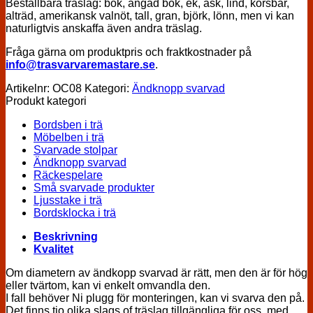
Beställbara träslag: bok, ångad bok, ek, ask, lind, körsbär,
alträd, amerikansk valnöt, tall, gran, björk, lönn, men vi kan
naturligtvis anskaffa även andra träslag.
Fråga gärna om produktpris och fraktkostnader på
info@trasvarvaremastare.se
.
Artikelnr:
OC08
Kategori:
Ändknopp svarvad
Produkt kategori
Bordsben i trä
Möbelben i trä
Svarvade stolpar
Ändknopp svarvad
Räckespelare
Små svarvade produkter
Ljusstake i trä
Bordsklocka i trä
Beskrivning
Kvalitet
Om diametern av ändkopp svarvad är rätt, men den är för hög
eller tvärtom, kan vi enkelt omvandla den.
I fall behöver Ni plugg för monteringen, kan vi svarva den på.
Det finns tio olika slags of träslag tillgängliga för oss, med