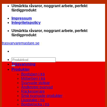
Skip
Utmärkta råvaror, noggrant arbete, perfekt
to
färdigprodukt
content
Impressum
Integritetspolicy
Utmärkta råvaror, noggrant arbete, perfekt
färdigprodukt
trasvarvaremastare.se
Sök
efter:
Träsvarvning
Produkter
Bordsben i trä
Möbelben i trä
Svarvade stolpar
Ändknopp svarvad
Räckespelare
Små svarvade produkter
Ljusstake i trä
Bordsklocka i trä