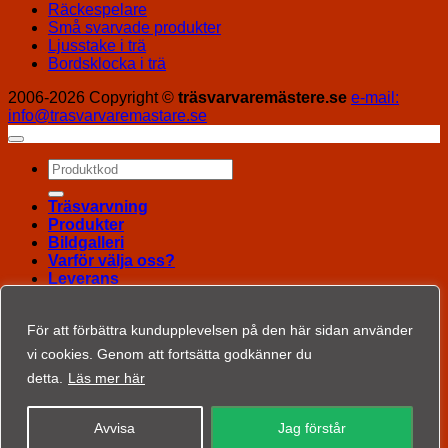
Räckespelare
Små svarvade produkter
Ljusstake i trä
Bordsklocka i trä
2006-2026 Copyright ©
träsvarvaremästere.se
e-mail:
info@trasvarvaremastare.se
Sök
efter:
Träsvarvning
Produkter
Bildgalleri
Varför välja oss?
Leverans
Kontakt
Impressum
För att förbättra kundupplevelsen på den här sidan använder
Integritetspolicy
vi cookies. Genom att fortsätta godkänner du
detta.
Läs mer här
Avvisa
Jag förstår