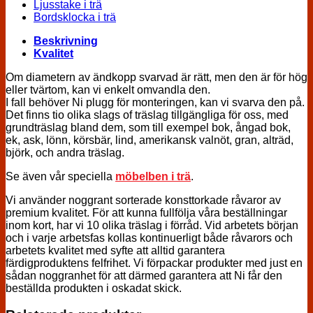
Ljusstake i trä
Bordsklocka i trä
Beskrivning
Kvalitet
Om diametern av ändkopp svarvad är rätt, men den är för hög
eller tvärtom, kan vi enkelt omvandla den.
I fall behöver Ni plugg för monteringen, kan vi svarva den på.
Det finns tio olika slags of träslag tillgängliga för oss, med
grundträslag bland dem, som till exempel bok, ångad bok,
ek, ask, lönn, körsbär, lind, amerikansk valnöt, gran, alträd,
björk, och andra träslag.
Se även vår speciella
möbelben i trä
.
Vi använder noggrant sorterade konsttorkade råvaror av
premium kvalitet. För att kunna fullfölja våra beställningar
inom kort, har vi 10 olika träslag i förråd. Vid arbetets början
och i varje arbetsfas kollas kontinuerligt både råvarors och
arbetets kvalitet med syfte att alltid garantera
färdigproduktens felfrihet. Vi förpackar produkter med just en
sådan noggranhet för att därmed garantera att Ni får den
beställda produkten i oskadat skick.