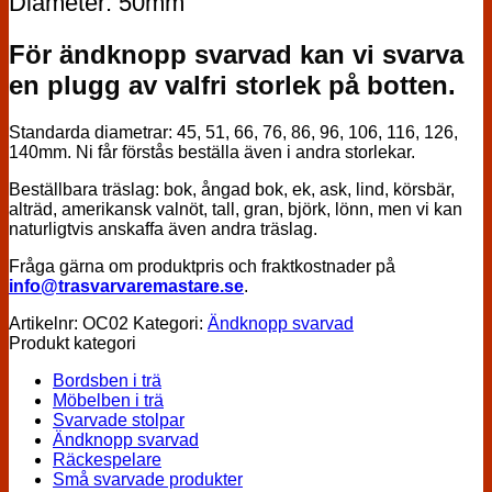
Diameter: 50mm
För ändknopp svarvad kan vi svarva
en plugg av valfri storlek på botten.
Standarda diametrar: 45, 51, 66, 76, 86, 96, 106, 116, 126,
140mm. Ni får förstås beställa även i andra storlekar.
Beställbara träslag: bok, ångad bok, ek, ask, lind, körsbär,
alträd, amerikansk valnöt, tall, gran, björk, lönn, men vi kan
naturligtvis anskaffa även andra träslag.
Fråga gärna om produktpris och fraktkostnader på
info@trasvarvaremastare.se
.
Artikelnr:
OC02
Kategori:
Ändknopp svarvad
Produkt kategori
Bordsben i trä
Möbelben i trä
Svarvade stolpar
Ändknopp svarvad
Räckespelare
Små svarvade produkter